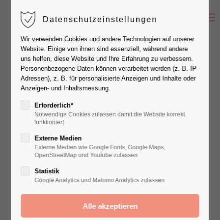
Datenschutzeinstellungen
Der Eintrag "offcanvas-col1" existiert leider
Wir verwenden Cookies und andere Technologien auf unserer
nicht.
Website. Einige von ihnen sind essenziell, während andere
uns helfen, diese Website und Ihre Erfahrung zu verbessern.
Personenbezogene Daten können verarbeitet werden (z. B. IP-
Der Eintrag "offcanvas-col2" existiert leider
Adressen), z. B. für personalisierte Anzeigen und Inhalte oder
nicht.
Anzeigen- und Inhaltsmessung.
Erforderlich*
Notwendige Cookies zulassen damit die Website korrekt
Der Eintrag "offcanvas-col3" existiert leider
funktioniert
nicht.
Externe Medien
Externe Medien wie Google Fonts, Google Maps,
OpenStreetMap und Youtube zulassen
Der Eintrag "offcanvas-col4" existiert leider
Statistik
nicht.
Google Analytics und Matomo Analytics zulassen