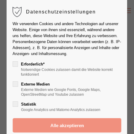
Datenschutzeinstellungen
Der Eintrag "offcanvas-col1" existiert leider
Wir verwenden Cookies und andere Technologien auf unserer
nicht.
Website. Einige von ihnen sind essenziell, während andere
uns helfen, diese Website und Ihre Erfahrung zu verbessern.
Personenbezogene Daten können verarbeitet werden (z. B. IP-
Der Eintrag "offcanvas-col2" existiert leider
Vielen Dank für Ihre Nachricht!
Adressen), z. B. für personalisierte Anzeigen und Inhalte oder
nicht.
Anzeigen- und Inhaltsmessung.
Erforderlich*
Ihre Nachricht wurde erfolgreich an uns
Notwendige Cookies zulassen damit die Website korrekt
Der Eintrag "offcanvas-col3" existiert leider
funktioniert
übermittelt. Nach eingehender Prüfung melden
nicht.
Externe Medien
wir uns wieder bei Ihnen zurück.
Externe Medien wie Google Fonts, Google Maps,
OpenStreetMap und Youtube zulassen
Der Eintrag "offcanvas-col4" existiert leider
Statistik
Ihr Beauty-Group-Team
nicht.
Google Analytics und Matomo Analytics zulassen
Hier geht's weiter...