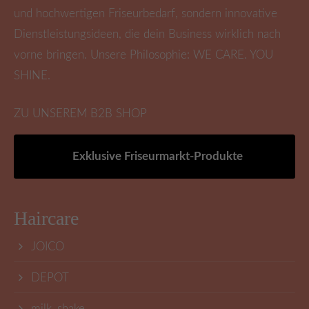
und hochwertigen Friseurbedarf, sondern innovative
Dienstleistungsideen, die dein Business wirklich nach
vorne bringen. Unsere Philosophie: WE CARE. YOU
SHINE.
ZU UNSEREM B2B SHOP
Exklusive Friseurmarkt-Produkte
Haircare
JOICO
DEPOT
milk_shake